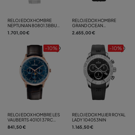
RELOJ EDOX HOMBRE
RELOJ EDOX HOMBRE
NEPTUNIAN 80801 3BBUM
GRAND OCEAN
BUCDN
77002357NNIN
1.701,00 €
2.655,00 €
-10%
-10%
RELOJ EDOX HOMBRE LES
RELOJ EDOX MUJER ROYAL
VAUBERTS 40101 37RC
LADY 104053NIN
BUIR
841,50 €
1.165,50 €