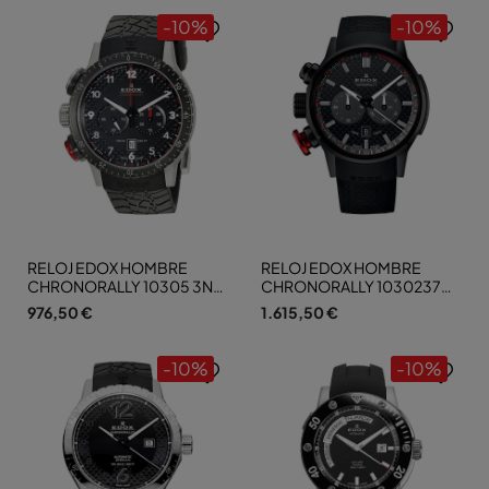
-10%
-10%
RELOJ EDOX HOMBRE
RELOJ EDOX HOMBRE
CHRONORALLY 10305 3NR
CHRONORALLY 1030237
NR
NNIN
976,50 €
1.615,50 €
-10%
-10%