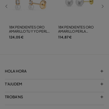
18K PENDIENTES ORO
18K PENDIENTES ORO
AMARILLO TU Y YO PERLA
AMARILLO PERLA
Y CIRCONITA EN 4
CULTIVDAD 6 MM CIERRE
124,05 €
114,87 €
GARRAS. MEDIDA: 6 X 3,5
TUERCA
MM. CIERRE TUERCA
HOLA HORA
T'AJUDEM
TROBA'NS